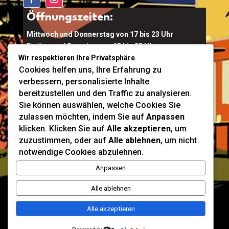
Öffnungszeiten:
Mittwoch und Donnerstag von 17 bis 23 Uhr
Freitag und Samstag von 15 bis 23 Uhr
Wir respektieren Ihre Privatsphäre
Kalkofen 6a, 4644 Scharnstein
Cookies helfen uns, Ihre Erfahrung zu
verbessern, personalisierte Inhalte
Ort Buchen
bereitzustellen und den Traffic zu analysieren.
Tel:
0664 911 5829
Sie können auswählen, welche Cookies Sie
Mail:
conti@diemoserei.at
zulassen möchten, indem Sie auf
Anpassen
klicken. Klicken Sie auf
Alle akzeptieren
, um
Infos & Buchen
zuzustimmen, oder auf
Alle ablehnen
, um nicht
notwendige Cookies abzulehnen.
Anpassen
Alle ablehnen
Alle akzeptieren