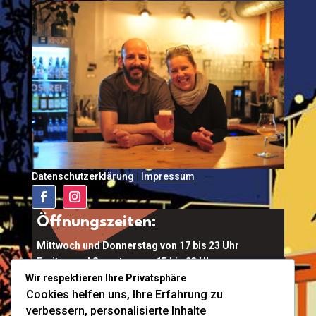
Datenschutzerklärung
|
Impressum
Öffnungszeiten:
Mittwoch und Donnerstag von 17 bis 23 Uhr
Freitag und Samstag von 15 bis 23 Uhr
Wir respektieren Ihre Privatsphäre
Kalkofen 6a, 4644 Scharnstein
Cookies helfen uns, Ihre Erfahrung zu
verbessern, personalisierte Inhalte
Ort Buchen