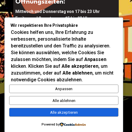
Öffnungszeiten:
Mittwoch und Donnerstag von 17 bis 23 Uhr
Freitag und Samstag von 15 bis 23 Uhr
Wir respektieren Ihre Privatsphäre
Kalkofen 6a, 4644 Scharnstein
Cookies helfen uns, Ihre Erfahrung zu
verbessern, personalisierte Inhalte
Ort Buchen
bereitzustellen und den Traffic zu analysieren.
Tel:
0664 911 5829
Sie können auswählen, welche Cookies Sie
Mail:
conti@diemoserei.at
zulassen möchten, indem Sie auf
Anpassen
klicken. Klicken Sie auf
Alle akzeptieren
, um
Infos & Buchen
zuzustimmen, oder auf
Alle ablehnen
, um nicht
notwendige Cookies abzulehnen.
Anpassen
Alle ablehnen
Alle akzeptieren
Powered by