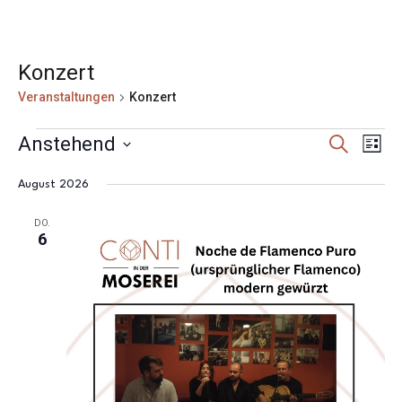
Konzert
Veranstaltungen
Konzert
Veranstaltungen
Veranst
Ver
Anstehend
Suche
Liste
Ans
Suche
Datum
Nav
und
August 2026
wählen.
Ansicht
DO.
Navigat
6