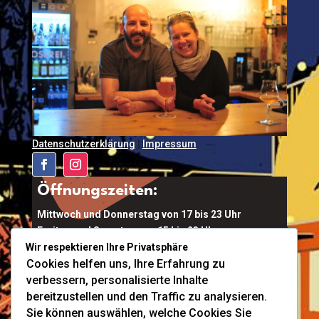
Datenschutzerklärung
|
Impressum
Öffnungszeiten:
Mittwoch und Donnerstag von 17 bis 23 Uhr
Freitag und Samstag von 15 bis 23 Uhr
Wir respektieren Ihre Privatsphäre
Kalkofen 6a, 4644 Scharnstein
Cookies helfen uns, Ihre Erfahrung zu
verbessern, personalisierte Inhalte
Ort Buchen
bereitzustellen und den Traffic zu analysieren.
Tel:
0664 911 5829
Sie können auswählen, welche Cookies Sie