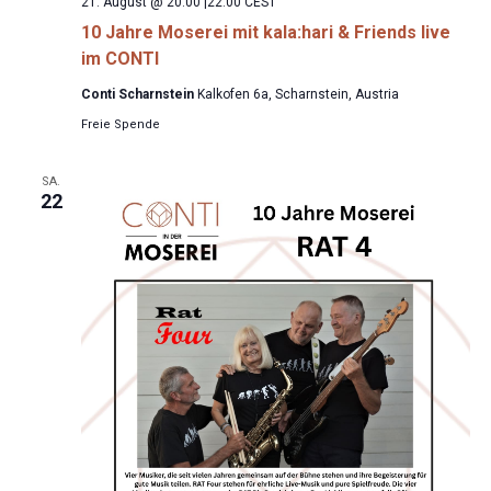
21. August @ 20:00
|
22:00
CEST
10 Jahre Moserei mit kala:hari & Friends live
im CONTI
Conti Scharnstein
Kalkofen 6a, Scharnstein, Austria
Freie Spende
SA.
22