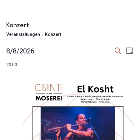
Konzert
Veranstaltungen
Konzert
Veranst
Ver
Veranstaltungen
8/8/2026
Tag
Ans
Suche
für
Suche
Datum
Nav
20:00
und
8.
wählen.
Ansicht
August
Navigat
2026