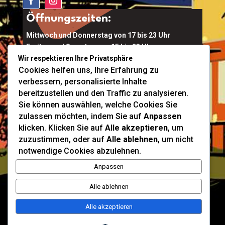
Öffnungszeiten:
Mittwoch und Donnerstag von 17 bis 23 Uhr
Freitag und Samstag von 15 bis 23 Uhr
Wir respektieren Ihre Privatsphäre
Kalkofen 6a, 4644 Scharnstein
Cookies helfen uns, Ihre Erfahrung zu
verbessern, personalisierte Inhalte
Ort Buchen
bereitzustellen und den Traffic zu analysieren.
Tel:
0664 911 5829
Sie können auswählen, welche Cookies Sie
Mail:
conti@diemoserei.at
zulassen möchten, indem Sie auf
Anpassen
klicken. Klicken Sie auf
Alle akzeptieren
, um
Infos & Buchen
zuzustimmen, oder auf
Alle ablehnen
, um nicht
notwendige Cookies abzulehnen.
Anpassen
Alle ablehnen
Alle akzeptieren