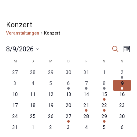
Konzert
Veranstaltungen
Konzert
Veranstaltungen
Veranst
Ver
8/9/2026
Suche
Mona
Ans
Suche
Datum
Nav
Kalender
M
MONTAG
D
DIENSTAG
M
MITTWOCH
D
DONNERSTAG
F
FREITAG
S
SAMSTAG
S
SONNT
und
wählen.
von
Ansicht
0
0
0
0
0
0
1
27
28
29
30
31
1
2
Veranstaltungen
Veranstaltungen
Veranstaltungen
Veranstaltungen
Veranstaltungen
Veranstaltungen
Veranstaltunge
Navigat
Veranst
0
0
0
1
1
1
1
3
4
5
6
7
8
9
Veranstaltungen
Veranstaltungen
Veranstaltungen
Veranstaltung
Veranstaltung
Veranstaltung
Verans
0
0
0
0
0
1
0
10
11
12
13
14
15
16
Veranstaltungen
Veranstaltungen
Veranstaltungen
Veranstaltungen
Veranstaltungen
Veranstaltung
Veranst
0
0
0
0
1
1
0
17
18
19
20
21
22
23
Veranstaltungen
Veranstaltungen
Veranstaltungen
Veranstaltungen
Veranstaltung
Veranstaltung
Veranst
0
0
0
1
0
1
0
24
25
26
27
28
29
30
Veranstaltungen
Veranstaltungen
Veranstaltungen
Veranstaltung
Veranstaltungen
Veranstaltung
Veranst
0
0
0
0
0
0
0
31
1
2
3
4
5
6
Veranstaltungen
Veranstaltungen
Veranstaltungen
Veranstaltungen
Veranstaltungen
Veranstaltunge
Veranst